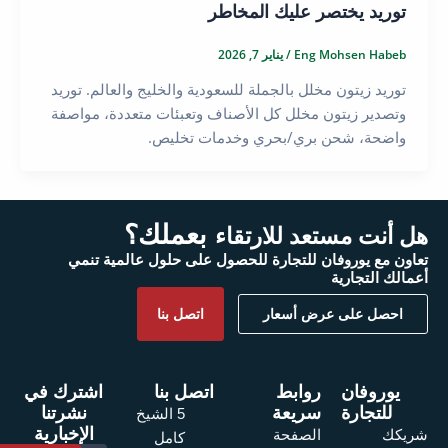
توريد يختصر عليك المخاطر
Eng Mohsen Habeb
/
يناير 7, 2026
توريد زيتون مخلل بالجملة للسعودية والخليج والعالم. توريد
وتصدير زيتون مخلل كل الأصناف وتعبئات متعددة، مواصفة
واضحة، شحن بري/بحري وخدمات تخليص.
بعملك؟
هل أنت مستعد للارتقاء
تعاون مع يوروفان للتجارة للحصول على حلول عالمية تنمي
أعمالك التجارية
احصل على عرض أسعار
اتصل بنا
يوروفان
روابط
اتصل بنا
اشترك في
للتجارة
سريعة
نشرتنا
5 الشيخ
الإخبارية
الصفحة
شريكك
كامل