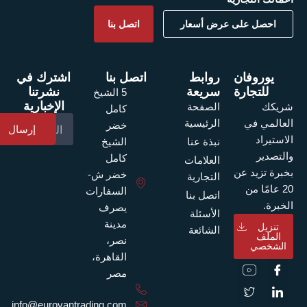
احصل على عرض أسعار
اتصل بنا
يوروفان
روابط
اتصل بنا
اشترك في
للتجارة
سريعة
نشرتنا
5 الشيخ
الإخبارية
الصفحة
شريكك
كامل
الرئيسية
العالمي في
خضر
إرسال
الاستيراد
نبذة عنا
الشيخ
والتصدير
كامل
العلامات
بخبرة تزيد عن
خضر ش-
التجارية
20 عامًا من
السفارات
اتصل بنا
الخبرة.
يصرف
الأسئلة
مدينة
تنزيل
الشائعة
الملف
نصر،
الشخصي
القاهرة،
I
I
I
I
c
c
c
c
مصر
o
o
o
o
n
n
n
n
info@eurovantrading.com