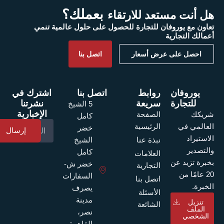
بعملك؟
هل أنت مستعد للارتقاء
تعاون مع يوروفان للتجارة للحصول على حلول عالمية تنمي
أعمالك التجارية
احصل على عرض أسعار
اتصل بنا
يوروفان
روابط
اتصل بنا
اشترك في
للتجارة
سريعة
نشرتنا
5 الشيخ
الإخبارية
الصفحة
شريكك
كامل
الرئيسية
العالمي في
خضر
إرسال
الاستيراد
نبذة عنا
الشيخ
والتصدير
كامل
العلامات
بخبرة تزيد عن
خضر ش-
التجارية
20 عامًا من
السفارات
اتصل بنا
الخبرة.
يصرف
الأسئلة
مدينة
تنزيل
الشائعة
الملف
نصر،
الشخصي
القاهرة،