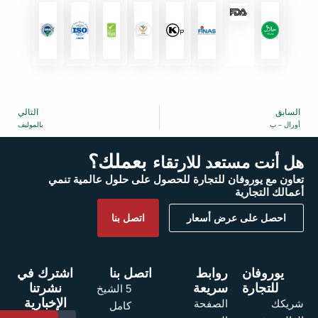
السابق
التالي
التالي
أورال – ب
بالموليف
بعملك؟
هل أنت مستعد للارتقاء
تعاون مع يوروفان للتجارة للحصول على حلول عالمية تنمي
أعمالك التجارية
احصل على عرض أسعار
اتصل بنا
يوروفان
روابط
اتصل بنا
اشترك في
للتجارة
سريعة
نشرتنا
5 الشيخ
الإخبارية
الصفحة
شريكك
كامل