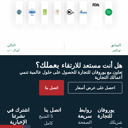
السابق
التالي
التالي
تويكس
أورال – ب
بعملك؟
هل أنت مستعد للارتقاء
تعاون مع يوروفان للتجارة للحصول على حلول عالمية تنمي
أعمالك التجارية
احصل على عرض أسعار
اتصل بنا
يوروفان
روابط
اتصل بنا
اشترك في
للتجارة
سريعة
نشرتنا
5 الشيخ
الإخبارية
الصفحة
شريكك
كامل