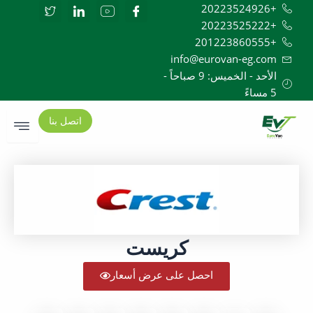
I
I
I
I
تخ
+20223524926
c
c
c
c
+20223525222
o
o
o
o
n
n
n
n
المح
+201223860555
-
-
-
-
info@eurovan-eg.com
t
l
y
f
w
i
o
a
الأحد - الخميس: 9 صباحاً -
i
n
u
c
5 مساءً
t
k
t
e
t
e
u
b
e
d
b
o
اتصل بنا
r
i
e
o
-
n
-
k
1
f
e
e
d
كريست
احصل على عرض أسعار